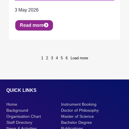
3 May 2026
Read more
1
2
3
4
5
6
Load more
QUICK LINKS
Home
Instrument Booking
Background
Doctor of Philosophy
Organisation Chart
Master of Science
Staff Directory
Bachelor Degree
News & Activities
Publications